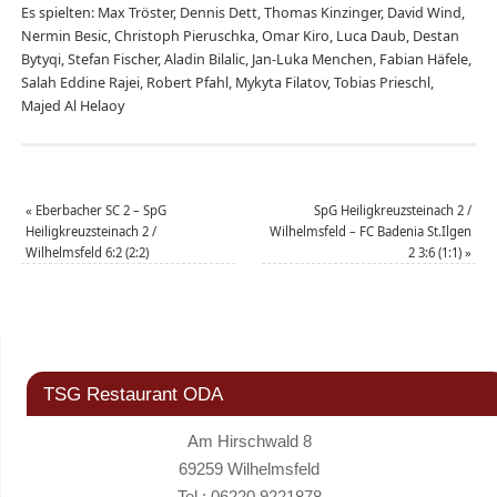
Es spielten: Max Tröster, Dennis Dett, Thomas Kinzinger, David Wind,
Nermin Besic, Christoph Pieruschka, Omar Kiro, Luca Daub, Destan
Bytyqi, Stefan Fischer, Aladin Bilalic, Jan-Luka Menchen, Fabian Häfele,
Salah Eddine Rajei, Robert Pfahl, Mykyta Filatov, Tobias Prieschl,
Majed Al Helaoy
«
Eberbacher SC 2 – SpG
SpG Heiligkreuzsteinach 2 /
Heiligkreuzsteinach 2 /
Wilhelmsfeld – FC Badenia St.Ilgen
Wilhelmsfeld 6:2 (2:2)
2 3:6 (1:1)
»
TSG Restaurant ODA
Am Hirschwald 8
69259 Wilhelmsfeld
Tel.: 06220 9221878