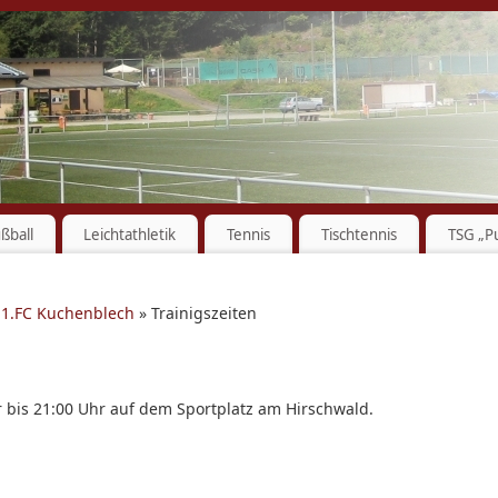
ßball
Leichtathletik
Tennis
Tischtennis
TSG „P
»
1.FC Kuchenblech
» Trainigszeiten
r bis 21:00 Uhr auf dem Sportplatz am Hirschwald.