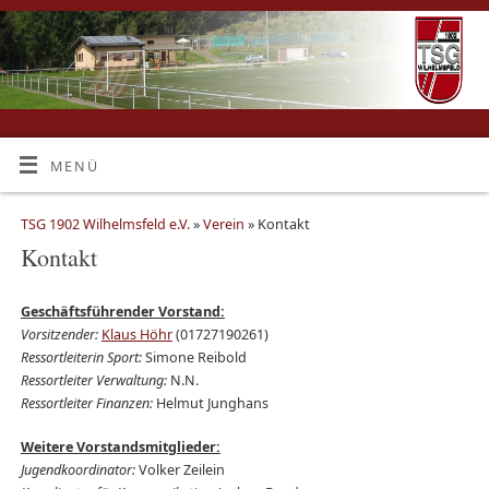
MENÜ
TSG 1902 Wilhelmsfeld e.V.
»
Verein
» Kontakt
Kontakt
Geschäftsführender Vorstand:
Vorsitzender:
Klaus Höhr
(01727190261)
Ressortleiterin Sport:
Simone Reibold
Ressortleiter Verwaltung:
N.N.
Ressortleiter Finanzen:
Helmut Junghans
Weitere Vorstandsmitglieder:
Jugendkoordinator:
Volker Zeilein