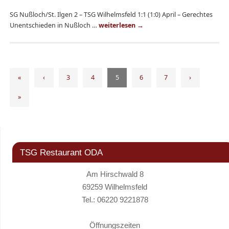
SG Nußloch/St. Ilgen 2 – TSG Wilhelmsfeld 1:1 (1:0) April – Gerechtes
Unentschieden in Nußloch …
weiterlesen
→
«
‹
3
4
5
6
7
›
»
TSG Restaurant ODA
Am Hirschwald 8
69259 Wilhelmsfeld
Tel.: 06220 9221878
Öffnungszeiten