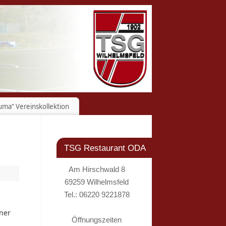
uma“ Vereinskollektion
TSG Restaurant ODA
Am Hirschwald 8
69259 Wilhelmsfeld
Tel.: 06220 9221878
iner
Öffnungszeiten