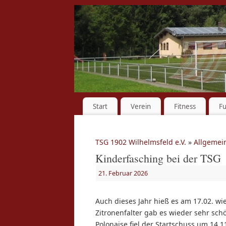
Start
Verein
Fitness
Fu
TSG 1902 Wilhelmsfeld e.V.
»
Allgemei
Kinderfasching bei der TSG
21. Februar 2026
Auch dieses Jahr hieß es am 17.02. wi
Zitronenfalter gab es wieder sehr sch
Polonaise fiel der Startschuss um 14.1