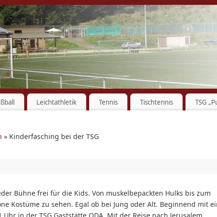
ßball
Leichtathletik
Tennis
Tischtennis
TSG „P
n
» Kinderfasching bei der TSG
eder Bühne frei für die Kids. Von muskelbepackten Hulks bis zum
öne Kostüme zu sehen. Egal ob bei Jung oder Alt. Beginnend mit e
1 Uhr in der TSG Gaststätte ODA. Mit der Reise nach Jerusalem,