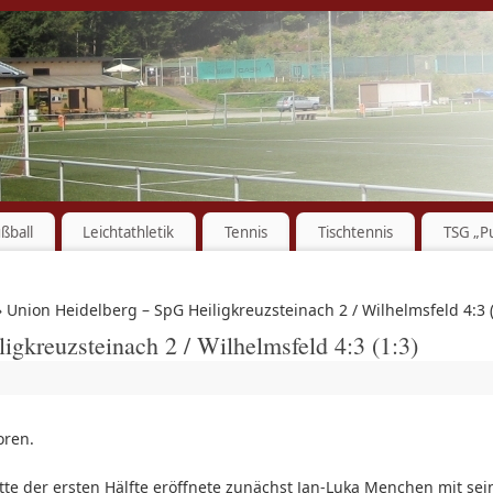
ßball
Leichtathletik
Tennis
Tischtennis
TSG „P
 Union Heidelberg – SpG Heiligkreuzsteinach 2 / Wilhelmsfeld 4:3 (
igkreuzsteinach 2 / Wilhelmsfeld 4:3 (1:3)
oren.
tte der ersten Hälfte eröffnete zunächst Jan-Luka Menchen mit se