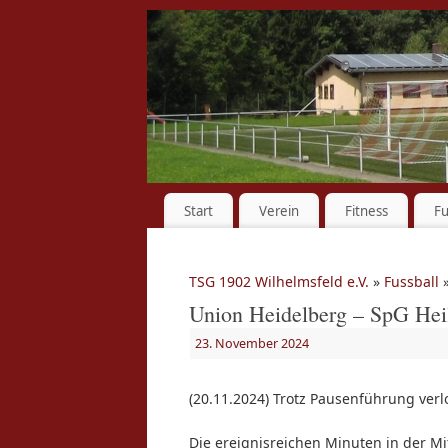
Start
Verein
Fitness
Fu
TSG 1902 Wilhelmsfeld e.V.
»
Fussball
»
Union Heidelberg – SpG Heil
23. November 2024
(20.11.2024) Trotz Pausenführung verl
Die ereignisreichen Minuten in der Mi