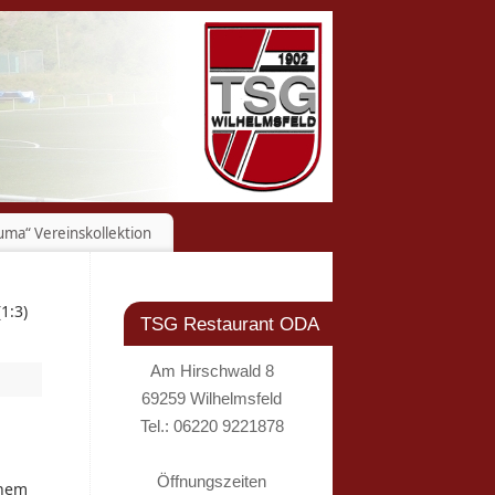
uma“ Vereinskollektion
1:3)
TSG Restaurant ODA
Am Hirschwald 8
69259 Wilhelmsfeld
Tel.: 06220 9221878
Öffnungszeiten
inem