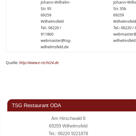
Johann-Wilhelm-
Johann-Wilh
Str. 95
Str. 35b
69259
69259
Wilhelmsfeld
Wilhelmsfel
Tel.: 06220 /
Tel.: 06220 /
911860
webmaster@
webmaster@tsg-
wilhelmsfeld
wilhelmsfeld.de
Quelle:
http://www.e-recht24.de
TSG Restaurant ODA
Am Hirschwald 8
69259 Wilhelmsfeld
Tel.: 06220 9221878