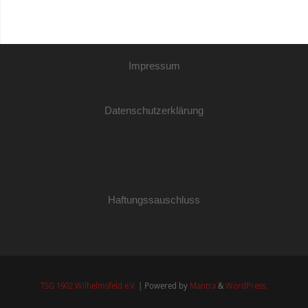
Impressum
Datenschutzerklärung
Haftungssauschluss
TSG 1902 Wilhelmsfeld e.V.
| Powered by
Mantra
&
WordPress.