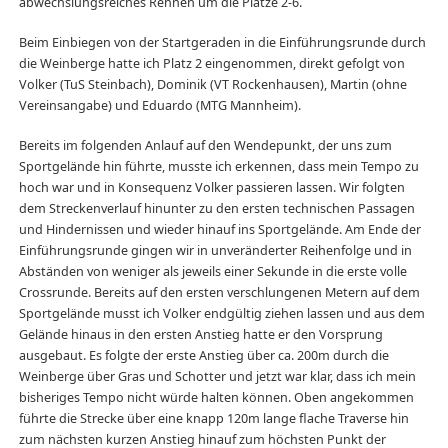
abwechslungsreiches Rennen um die Plätze 2-6.
Beim Einbiegen von der Startgeraden in die Einführungsrunde durch
die Weinberge hatte ich Platz 2 eingenommen, direkt gefolgt von
Volker (TuS Steinbach), Dominik (VT Rockenhausen), Martin (ohne
Vereinsangabe) und Eduardo (MTG Mannheim).
Bereits im folgenden Anlauf auf den Wendepunkt, der uns zum
Sportgelände hin führte, musste ich erkennen, dass mein Tempo zu
hoch war und in Konsequenz Volker passieren lassen. Wir folgten
dem Streckenverlauf hinunter zu den ersten technischen Passagen
und Hindernissen und wieder hinauf ins Sportgelände. Am Ende der
Einführungsrunde gingen wir in unveränderter Reihenfolge und in
Abständen von weniger als jeweils einer Sekunde in die erste volle
Crossrunde. Bereits auf den ersten verschlungenen Metern auf dem
Sportgelände musst ich Volker endgültig ziehen lassen und aus dem
Gelände hinaus in den ersten Anstieg hatte er den Vorsprung
ausgebaut. Es folgte der erste Anstieg über ca. 200m durch die
Weinberge über Gras und Schotter und jetzt war klar, dass ich mein
bisheriges Tempo nicht würde halten können. Oben angekommen
führte die Strecke über eine knapp 120m lange flache Traverse hin
zum nächsten kurzen Anstieg hinauf zum höchsten Punkt der