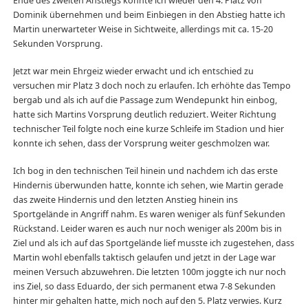
Ende des zweiten Anstiegs konnte ich wieder den 4. Platz von
Dominik übernehmen und beim Einbiegen in den Abstieg hatte ich
Martin unerwarteter Weise in Sichtweite, allerdings mit ca. 15-20
Sekunden Vorsprung.
Jetzt war mein Ehrgeiz wieder erwacht und ich entschied zu
versuchen mir Platz 3 doch noch zu erlaufen. Ich erhöhte das Tempo
bergab und als ich auf die Passage zum Wendepunkt hin einbog,
hatte sich Martins Vorsprung deutlich reduziert. Weiter Richtung
technischer Teil folgte noch eine kurze Schleife im Stadion und hier
konnte ich sehen, dass der Vorsprung weiter geschmolzen war.
Ich bog in den technischen Teil hinein und nachdem ich das erste
Hindernis überwunden hatte, konnte ich sehen, wie Martin gerade
das zweite Hindernis und den letzten Anstieg hinein ins
Sportgelände in Angriff nahm. Es waren weniger als fünf Sekunden
Rückstand. Leider waren es auch nur noch weniger als 200m bis in
Ziel und als ich auf das Sportgelände lief musste ich zugestehen, dass
Martin wohl ebenfalls taktisch gelaufen und jetzt in der Lage war
meinen Versuch abzuwehren. Die letzten 100m joggte ich nur noch
ins Ziel, so dass Eduardo, der sich permanent etwa 7-8 Sekunden
hinter mir gehalten hatte, mich noch auf den 5. Platz verwies. Kurz